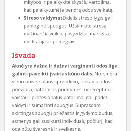
mitybos ir palaikykite skysčių vartojimą,
kad palaikytumėte bendrą odos sveikatą.
Streso valdymas
Didelis streso lygis gali
pabloginti spuogus. Užsiimkite stresą
mažinančia veikla, pavyzdžiui, mankšta,
meditacija ar pomėgiais.
Išvada
Aknė yra dažna ir dažnai varginanti odos liga,
galinti paveikti įvairias kūno dalis.
Nors nėra
vieno universalaus sprendimo, tinkama odos
priežiūra, natūralios priemonės, nereceptiniai
vaistai ir profesionalūs patarimai gali padėti
valdyti ir sumažinti spuogus. Suprasdami
skirtingas spuogų priežastis ir gydymo būdus,
asmenys gali susikurti individualų požiūrį, kad
oda būtų švaresnė ir sveikesnė.