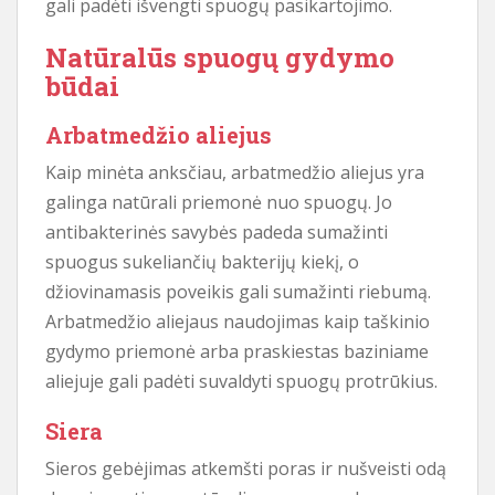
gali padėti išvengti spuogų pasikartojimo.
Natūralūs spuogų gydymo
būdai
Arbatmedžio aliejus
Kaip minėta anksčiau, arbatmedžio aliejus yra
galinga natūrali priemonė nuo spuogų. Jo
antibakterinės savybės padeda sumažinti
spuogus sukeliančių bakterijų kiekį, o
džiovinamasis poveikis gali sumažinti riebumą.
Arbatmedžio aliejaus naudojimas kaip taškinio
gydymo priemonė arba praskiestas baziniame
aliejuje gali padėti suvaldyti spuogų protrūkius.
Siera
Sieros gebėjimas atkemšti poras ir nušveisti odą