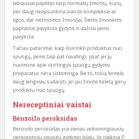
labiausiai paplitęs tarp normalių žmonių, kurių
per daug neapsunkina įvairūs kompleksai ar
ligos, dar nežinomos žmonijai. Šiems žmonėms
paprastai pavyksta gydytis ir dažnai jiems
pavyksta.
Tačiau patarimai, kaip išsirinkti produktus nuo
spuogų, jiems taip pat naudingi, ypač jei jų
nuomonė apie skirtingus spuogų gydymo
preparatus nėra sisteminga. Be to, tokią lentelę
daug lengviau sudaryti, jei jau žinote keletą gerų
produktų nuo spuogų.
Nereceptiniai vaistai
Benzoilo peroksidas
Benzoilo peroksidas yra vienas veiksmingiausių
nereceptinių spuogų gydymo būdų. Jis naikina P.