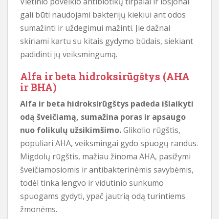
Vietinio poveikio antibiotikų tirpalai ir losjonai
gali būti naudojami bakterijų kiekiui ant odos
sumažinti ir uždegimui mažinti. Jie dažnai
skiriami kartu su kitais gydymo būdais, siekiant
padidinti jų veiksmingumą.
Alfa ir beta hidroksirūgštys (AHA
ir BHA)
Alfa ir beta hidroksirūgštys padeda išlaikyti
odą šveičiamą, sumažina poras ir apsaugo
nuo folikulų užsikimšimo.
Glikolio rūgštis,
populiari AHA, veiksmingai gydo spuogų randus.
Migdolų rūgštis, mažiau žinoma AHA, pasižymi
šveičiamosiomis ir antibakterinėmis savybėmis,
todėl tinka lengvo ir vidutinio sunkumo
spuogams gydyti, ypač jautrią odą turintiems
žmonėms.