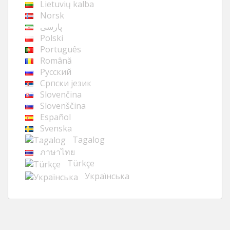
Lietuvių kalba
Norsk
پارسی
Polski
Português
Română
Русский
Cрпски језик
Slovenčina
Slovenščina
Español
Svenska
Tagalog
ภาษาไทย
Türkçe
Українська