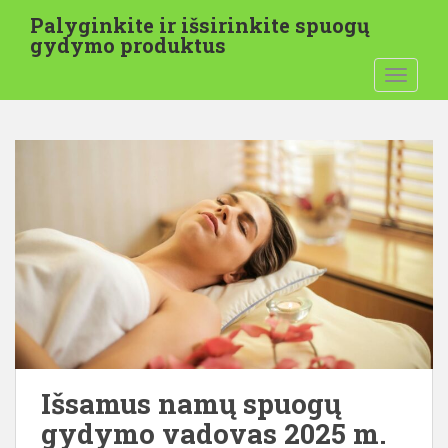
P
Palyginkite ir išsirinkite spuogų
e
gydymo produktus
r
PERJUN
e
i
t
i
p
r
i
e
p
a
g
r
i
n
Išsamus namų spuogų
d
gydymo vadovas 2025 m.
i
n