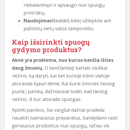
riebalavimąsi ir apsaugo nuo spuogų
protrūkių.
Naudojimas
Nedidelį kiekį užtepkite ant
pažeistų vietų vatos tamponėliu.
Kaip išsirinkti spuogų
gydymo produktus?
Aknė yra problema, nuo kurios kenčia išties
daug žmonių.
O kenčiantieji kartais visiškai
nežino, ką daryti, kai bet kurioje kūno vietoje
atsiranda bjauri dėmė. Kai kurie žmonės tiesiog
puola į paniką, dažniausiai todėl, kad tiesiog
nežino, iš kur atsirado spuogas.
Apimti panikos, šie vargšai dažnai pradeda
naudoti įvairiausius preparatus, bandydami rasti
geriausius produktus nuo spuogų, tačiau vis