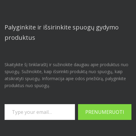
Palyginkite ir išsirinkite spuogų gydymo
produktus
Skaitykite šį tinklaraštį ir sužinokite daugiau apie produktus nuo
spuogų. Sužinokite, kaip išsirinkti produktą nuo spuogų, kaip
atsikratyti spuogų. Informacija apie odos priežiūrą, palyginkite
produktus nuo spuogų.
Įveskite savo el. pašto adresą…
PRENUMERUOTI