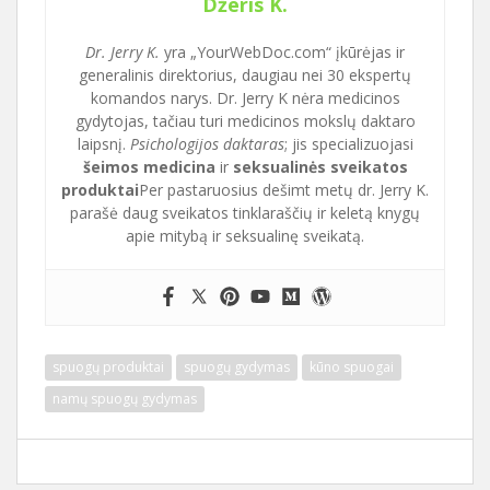
Džeris K.
Dr. Jerry K.
yra „YourWebDoc.com“ įkūrėjas ir
generalinis direktorius, daugiau nei 30 ekspertų
komandos narys. Dr. Jerry K nėra medicinos
gydytojas, tačiau turi medicinos mokslų daktaro
laipsnį.
Psichologijos daktaras
; jis specializuojasi
šeimos medicina
ir
seksualinės sveikatos
produktai
Per pastaruosius dešimt metų dr. Jerry K.
parašė daug sveikatos tinklaraščių ir keletą knygų
apie mitybą ir seksualinę sveikatą.
spuogų produktai
spuogų gydymas
kūno spuogai
namų spuogų gydymas