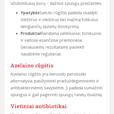
užsikimšusių porų – dažnos spuogų priežasties.
Ypatybės
Salicilo rūgštis padeda skaidyti
inkštirus ir inkštirus bei mažina folikulus
dengiančių ląstelių išsiskyrimą.
Produktai
Randama valikliuose, tonikuose
ir vietose esančiose priemonėse.
Geriausiems rezultatams pasiekti
naudokite reguliariai.
Azelaino rūgštis
Azelaino rūgštis yra benzoilo peroksido
alternatyva, pasižyminti priešuždegiminėmis ir
antibakterinėmis savybėmis. Ji padeda sumažinti
spuogus ir gali pagerinti spuogų randų išvaizdą.
Vietiniai antibiotikai