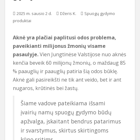
i
2025 m. sausio 2 d.
Džeris K.
Spuogų gydymo
o
produktai
t
u
r
Aknė yra plačiai paplitusi odos problema,
i
paveikianti milijonus žmonių visame
n
pasaulyje.
Vien Jungtinėse Valstijose nuo aknės
i
kenčia beveik 60 milijonų žmonių, o maždaug 85
o
% paauglių ir paauglių patiria šią odos būklę.
Aknė gali pasireikšti ne tik ant veido, bet ir ant
nugaros, krūtinės bei žastų.
Šiame vadove pateikiama išsami
įvairių namų spuogų gydymo būdų
apžvalga, įskaitant bendrus patarimus
ir svarstymus, skirtus skirtingoms
kūno sritims.