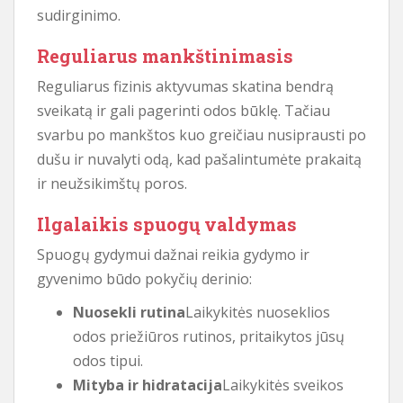
sudirginimo.
Reguliarus mankštinimasis
Reguliarus fizinis aktyvumas skatina bendrą
sveikatą ir gali pagerinti odos būklę. Tačiau
svarbu po mankštos kuo greičiau nusiprausti po
dušu ir nuvalyti odą, kad pašalintumėte prakaitą
ir neužsikimštų poros.
Ilgalaikis spuogų valdymas
Spuogų gydymui dažnai reikia gydymo ir
gyvenimo būdo pokyčių derinio:
Nuosekli rutina
Laikykitės nuoseklios
odos priežiūros rutinos, pritaikytos jūsų
odos tipui.
Mityba ir hidratacija
Laikykitės sveikos