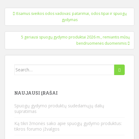
Įrašo
Išsamus sveikos odos vadovas: patarimai, odos tipai ir spuogų
navigacija
gydymas
5 geriausi spuogų gydymo produktai 2026 m., remiantis mūsų
bendruomenės duomenimis
Ieškoti:
NAUJAUSI ĮRAŠAI
Spuogų gydymo produktų sudedamųjų dalių
supratimas
Ką tikri žmonės sako apie spuogų gydymo produktus:
tikros forumo įžvalgos