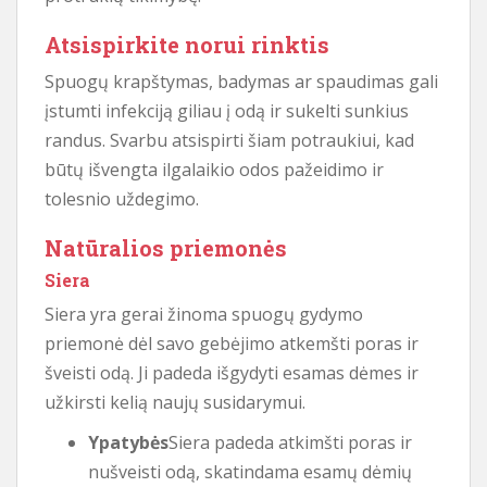
Atsispirkite norui rinktis
Spuogų krapštymas, badymas ar spaudimas gali
įstumti infekciją giliau į odą ir sukelti sunkius
randus. Svarbu atsispirti šiam potraukiui, kad
būtų išvengta ilgalaikio odos pažeidimo ir
tolesnio uždegimo.
Natūralios priemonės
Siera
Siera yra gerai žinoma spuogų gydymo
priemonė dėl savo gebėjimo atkemšti poras ir
šveisti odą. Ji padeda išgydyti esamas dėmes ir
užkirsti kelią naujų susidarymui.
Ypatybės
Siera padeda atkimšti poras ir
nušveisti odą, skatindama esamų dėmių