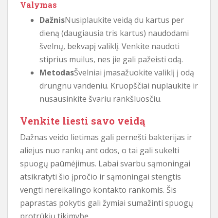
Valymas
Dažnis
Nusiplaukite veidą du kartus per
dieną (daugiausia tris kartus) naudodami
švelnų, bekvapį valiklį. Venkite naudoti
stiprius muilus, nes jie gali pažeisti odą.
Metodas
Švelniai įmasažuokite valiklį į odą
drungnu vandeniu. Kruopščiai nuplaukite ir
nusausinkite švariu rankšluosčiu.
Venkite liesti savo veidą
Dažnas veido lietimas gali pernešti bakterijas ir
aliejus nuo rankų ant odos, o tai gali sukelti
spuogų paūmėjimus. Labai svarbu sąmoningai
atsikratyti šio įpročio ir sąmoningai stengtis
vengti nereikalingo kontakto rankomis. Šis
paprastas pokytis gali žymiai sumažinti spuogų
protrūkių tikimybę.