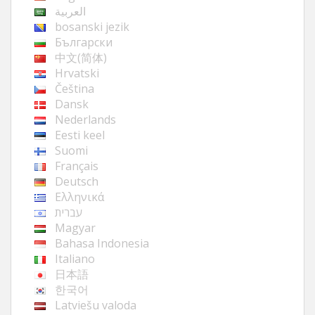
العربية
bosanski jezik
Български
中文(简体)
Hrvatski
Čeština
Dansk
Nederlands
Eesti keel
Suomi
Français
Deutsch
Ελληνικά
עברית
Magyar
Bahasa Indonesia
Italiano
日本語
한국어
Latviešu valoda