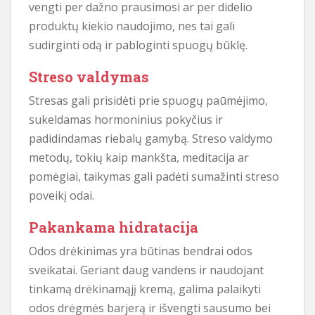
vengti per dažno prausimosi ar per didelio
produktų kiekio naudojimo, nes tai gali
sudirginti odą ir pabloginti spuogų būklę.
Streso valdymas
Stresas gali prisidėti prie spuogų paūmėjimo,
sukeldamas hormoninius pokyčius ir
padidindamas riebalų gamybą. Streso valdymo
metodų, tokių kaip mankšta, meditacija ar
pomėgiai, taikymas gali padėti sumažinti streso
poveikį odai.
Pakankama hidratacija
Odos drėkinimas yra būtinas bendrai odos
sveikatai. Geriant daug vandens ir naudojant
tinkamą drėkinamąjį kremą, galima palaikyti
odos drėgmės barjerą ir išvengti sausumo bei