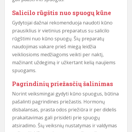
Salicilo rūgštis nuo spuogų kūne
Gydytojai dažnai rekomenduoja naudoti kūno
prausiklius ir vietinius preparatus su salicilo
rūgštimi nuo kūno spuogų. Šių preparatų
naudojimas vakare prieš miegą leidžia
veikliosioms medžiagoms veikti per naktį,
mažinant uždegimą ir užkertant kelią naujiems
spuogams.
Pagrindinių priežasčių šalinimas
Norint veiksmingai gydyti kūno spuogus, būtina
pašalinti pagrindines priežastis. Hormonų
disbalansas, prasta odos priežiūra ir per didelis
prakaitavimas gali prisidėti prie spuogų
atsiradimo. Šių veiksnių nustatymas ir valdymas