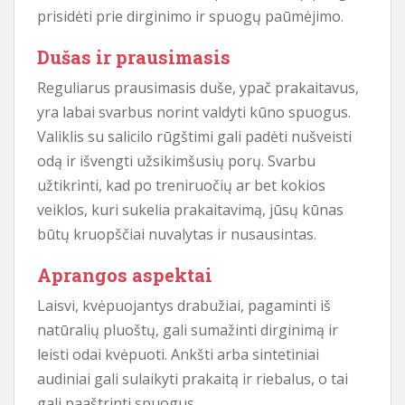
prisidėti prie dirginimo ir spuogų paūmėjimo.
Dušas ir prausimasis
Reguliarus prausimasis duše, ypač prakaitavus,
yra labai svarbus norint valdyti kūno spuogus.
Valiklis su salicilo rūgštimi gali padėti nušveisti
odą ir išvengti užsikimšusių porų. Svarbu
užtikrinti, kad po treniruočių ar bet kokios
veiklos, kuri sukelia prakaitavimą, jūsų kūnas
būtų kruopščiai nuvalytas ir nusausintas.
Aprangos aspektai
Laisvi, kvėpuojantys drabužiai, pagaminti iš
natūralių pluoštų, gali sumažinti dirginimą ir
leisti odai kvėpuoti. Ankšti arba sintetiniai
audiniai gali sulaikyti prakaitą ir riebalus, o tai
gali paaštrinti spuogus.