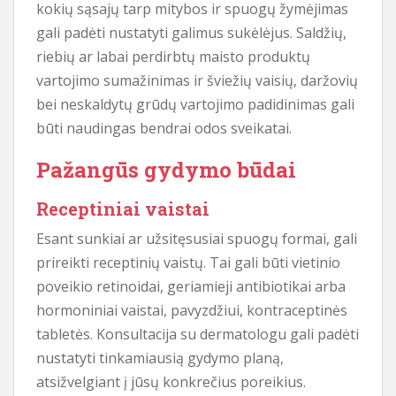
kokių sąsajų tarp mitybos ir spuogų žymėjimas
gali padėti nustatyti galimus sukėlėjus. Saldžių,
riebių ar labai perdirbtų maisto produktų
vartojimo sumažinimas ir šviežių vaisių, daržovių
bei neskaldytų grūdų vartojimo padidinimas gali
būti naudingas bendrai odos sveikatai.
Pažangūs gydymo būdai
Receptiniai vaistai
Esant sunkiai ar užsitęsusiai spuogų formai, gali
prireikti receptinių vaistų. Tai gali būti vietinio
poveikio retinoidai, geriamieji antibiotikai arba
hormoniniai vaistai, pavyzdžiui, kontraceptinės
tabletės. Konsultacija su dermatologu gali padėti
nustatyti tinkamiausią gydymo planą,
atsižvelgiant į jūsų konkrečius poreikius.