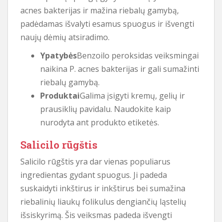
acnes bakterijas ir mažina riebalų gamybą,
padėdamas išvalyti esamus spuogus ir išvengti
naujų dėmių atsiradimo.
Ypatybės
Benzoilo peroksidas veiksmingai
naikina P. acnes bakterijas ir gali sumažinti
riebalų gamybą.
Produktai
Galima įsigyti kremų, gelių ir
prausiklių pavidalu. Naudokite kaip
nurodyta ant produkto etiketės.
Salicilo rūgštis
Salicilo rūgštis yra dar vienas populiarus
ingredientas gydant spuogus. Ji padeda
suskaidyti inkštirus ir inkštirus bei sumažina
riebalinių liaukų folikulus dengiančių ląstelių
išsiskyrimą. Šis veiksmas padeda išvengti