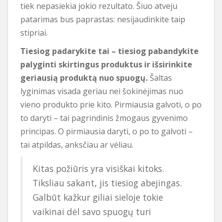
tiek nepasiekia jokio rezultato. Šiuo atveju
patarimas bus paprastas: nesijaudinkite taip
stipriai.
Tiesiog padarykite tai – tiesiog pabandykite
palyginti skirtingus produktus ir išsirinkite
geriausią produktą nuo spuogų.
Šaltas
lyginimas visada geriau nei šokinėjimas nuo
vieno produkto prie kito. Pirmiausia galvoti, o po
to daryti – tai pagrindinis žmogaus gyvenimo
principas. O pirmiausia daryti, o po to galvoti –
tai atpildas, anksčiau ar vėliau.
Kitas požiūris yra visiškai kitoks.
Tiksliau sakant, jis tiesiog abejingas.
Galbūt kažkur giliai sieloje tokie
vaikinai dėl savo spuogų turi