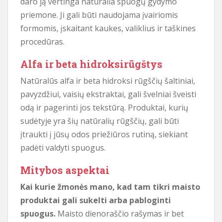
daro ją vertinga natūralia spuogų gydymo
priemone. Ji gali būti naudojama įvairiomis
formomis, įskaitant kaukes, valiklius ir taškines
procedūras.
Alfa ir beta hidroksirūgštys
Natūralūs alfa ir beta hidroksi rūgščių šaltiniai,
pavyzdžiui, vaisių ekstraktai, gali švelniai šveisti
odą ir pagerinti jos tekstūrą. Produktai, kurių
sudėtyje yra šių natūralių rūgščių, gali būti
įtraukti į jūsų odos priežiūros rutiną, siekiant
padėti valdyti spuogus.
Mitybos aspektai
Kai kurie žmonės mano, kad tam tikri maisto
produktai gali sukelti arba pabloginti
spuogus.
Maisto dienoraščio rašymas ir bet