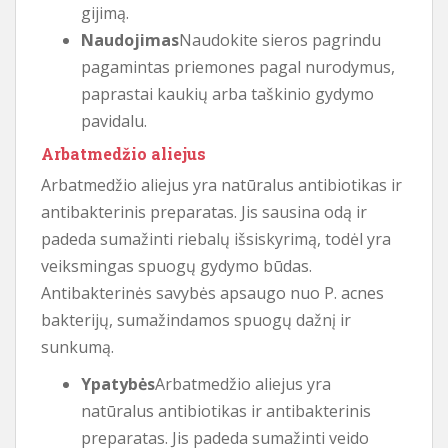
gijimą.
Naudojimas
Naudokite sieros pagrindu
pagamintas priemones pagal nurodymus,
paprastai kaukių arba taškinio gydymo
pavidalu.
Arbatmedžio aliejus
Arbatmedžio aliejus yra natūralus antibiotikas ir
antibakterinis preparatas. Jis sausina odą ir
padeda sumažinti riebalų išsiskyrimą, todėl yra
veiksmingas spuogų gydymo būdas.
Antibakterinės savybės apsaugo nuo P. acnes
bakterijų, sumažindamos spuogų dažnį ir
sunkumą.
Ypatybės
Arbatmedžio aliejus yra
natūralus antibiotikas ir antibakterinis
preparatas. Jis padeda sumažinti veido