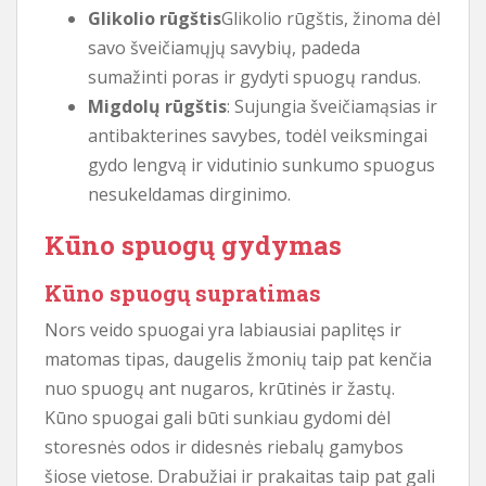
Glikolio rūgštis
Glikolio rūgštis, žinoma dėl
savo šveičiamųjų savybių, padeda
sumažinti poras ir gydyti spuogų randus.
Migdolų rūgštis
: Sujungia šveičiamąsias ir
antibakterines savybes, todėl veiksmingai
gydo lengvą ir vidutinio sunkumo spuogus
nesukeldamas dirginimo.
Kūno spuogų gydymas
Kūno spuogų supratimas
Nors veido spuogai yra labiausiai paplitęs ir
matomas tipas, daugelis žmonių taip pat kenčia
nuo spuogų ant nugaros, krūtinės ir žastų.
Kūno spuogai gali būti sunkiau gydomi dėl
storesnės odos ir didesnės riebalų gamybos
šiose vietose. Drabužiai ir prakaitas taip pat gali