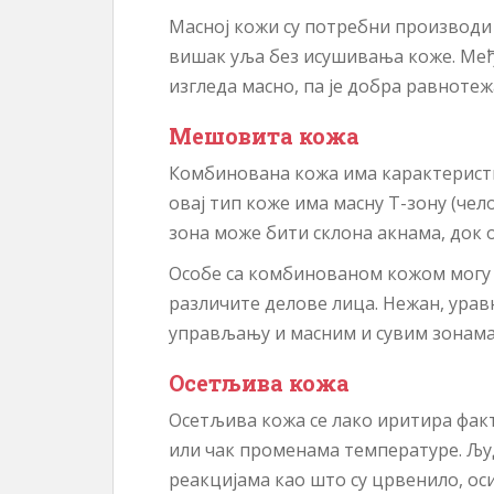
Масној кожи су потребни производи
вишак уља без исушивања коже. Ме
изгледа масно, па је добра равноте
Мешовита кожа
Комбинована кожа има карактеристи
овај тип коже има масну Т-зону (чело
зона може бити склона акнама, док о
Особе са комбинованом кожом могу 
различите делове лица. Нежан, ура
управљању и масним и сувим зонама
Осетљива кожа
Осетљива кожа се лако иритира фак
или чак променама температуре. Љу
реакцијама као што су црвенило, ос