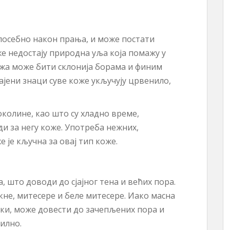
 посебно након прања, и може постати
е недостају природна уља која помажу у
жа може бити склонија борама и финим
ајени знаци суве коже укључују црвенило,
колине, као што су хладно време,
и за негу коже. Употреба нежних,
 је кључна за овај тип коже.
 што доводи до сјајног тена и већих пора.
кне, митесере и беле митесере. Иако масна
ки, може довести до зачепљених пора и
вилно.