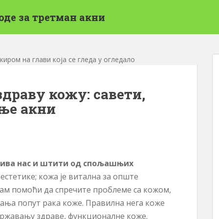
оде за третман акни
здраву кожу: савети,
ње акни
крива нас и штити од спољашњих
естетике; кожа је витална за опште
вам помоћи да спречите проблеме са кожом,
тања попут рака коже. Правилна нега коже
одржавању здраве, функционалне коже.