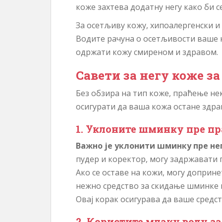
коже захтева додатну негу како би с
За осетљиву кожу, хипоалергенски и
Водите рачуна о осетљивости ваше
одржати кожу смиреном и здравом.
Савети за негу коже за
Без обзира на тип коже, праћење н
осигурати да ваша кожа остане здра
1. Уклоните шминку пре п
Важно је уклонити шминку пре не
пудер и коректор, могу задржавати 
Ако се оставе на кожи, могу доприн
нежно средство за скидање шминке 
Овај корак осигурава да ваше средст
2. Користите млаку воду з