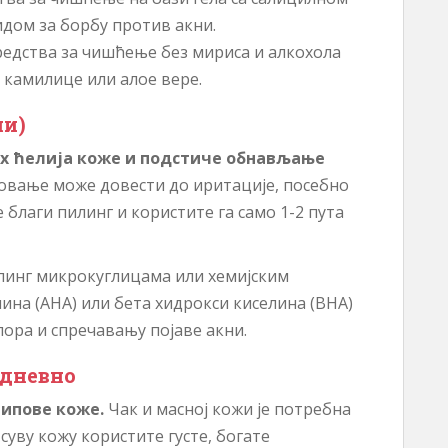
дом за борбу против акни.
редства за чишћење без мириса и алкохола
 камилице или алое вере.
ни)
х ћелија коже и подстиче обнављање
вање може довести до иритације, посебно
благи пилинг и користите га само 1-2 пута
илинг микрокуглицама или хемијским
ина (AHA) или бета хидрокси киселина (BHA)
ора и спречавању појаве акни.
одневно
типове коже.
Чак и масној кожи је потребна
суву кожу користите густе, богате