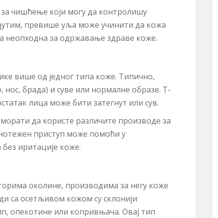
 за чишћење који могу да контролишу
ђутим, превише уља може учинити да кожа
жа неопходна за одржавање здраве коже.
ке више од једног типа коже. Типично,
, нос, брада) и суве или нормалне образе. Т-
статак лица може бити затегнут или сув.
морати да користе различите производе за
внотежен приступ може помоћи у
 без иритације коже.
торима околине, производима за негу коже
ди са осетљивом кожом су склонији
ип, опекотине или копривњача. Овај тип