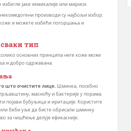
е избегле јаке хемикалије или мириси.
 некомедогени производи су најбољи избор.
 коже и можете избећи погоршања и
 сваки тип
еколико основних принципа неге коже може
ва и добро одржавана.
рања
го што очистите лице.
Шминка, посебно
прљавштину, масноћу и бактерије у порама.
ети појави бубуљица и иритације. Користите
или беби уље да бисте обрисали шминку.
во за чишћење делује ефикасније.
а чишћење