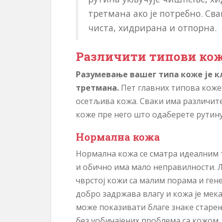
третмана ако је потребно. Св
чиста, хидрирана и отпорна.
Различити типови кож
Разумевање вашег типа коже је к
третмана.
Пет главних типова коже 
осетљива кожа. Сваки има различите 
коже пре него што одаберете рутину
Нормална кожа
Нормална кожа се сматра идеалним 
и обично има мало неправилности. Љ
чврстој кожи са малим порама и ген
добро задржава влагу и кожа је мек
може показивати благе знаке старењ
без уобичајених проблема са кожом.