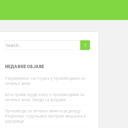
Претражи:
НЕДАВНЕ ОБЈАВЕ
Разумевање састојака у производима за
лечење акни
Шта прави људи кажу о производима за
лечење акни: Увиди са форума
Производи за лечење акни који делују:
Рецензије стручњака наспрам мишљења
заједнице