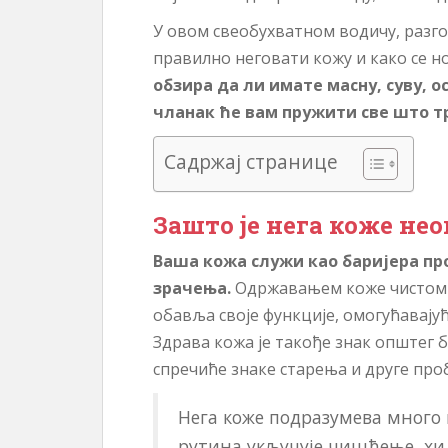
ж
У овом свеобухватном водичу, разго
а
правилно неговати кожу и како се 
ј
обзира да ли имате масну, суву, 
чланак ће вам пружити све што тр
Садржај странице
Зашто је нега коже не
Ваша кожа служи као баријера пр
зрачења.
Одржавањем коже чистом и
обавља своје функције, омогућавајућ
Здрава кожа је такође знак општег 
спречиће знаке старења и друге про
Нега коже подразумева много
рутина укључује чишћење, хи