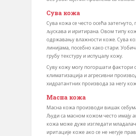
Сува кожа
Сува кожа се често осећа затегнуто,
љускава и иритирана. Овом типу кож
одржавању влажности коже. Сува ко
линијама, посебно како стари. Уобич
грубу текстуру и испуцалу кожу.
Суву кожу могу погоршати фактори о
климатизација и агресивни производ
хидратантних производа за негу коже
Масна кожа
Масна кожа производи вишак себума,
Људи са масном кожом често имају а
кожа може дуже изгледати младалач
иритације коже ако се не негује пра