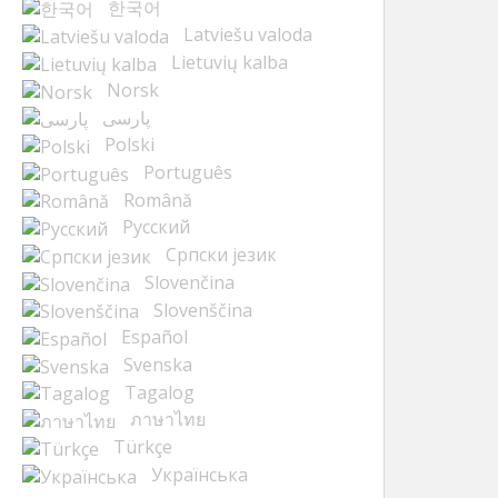
한국어
Latviešu valoda
Lietuvių kalba
Norsk
پارسی
Polski
Português
Română
Русский
Cрпски језик
Slovenčina
Slovenščina
Español
Svenska
Tagalog
ภาษาไทย
Türkçe
Українська