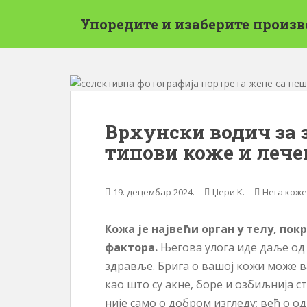
П
Упоредите и изаберите произв
р
е
с
к
о
ч
и
Врхунски водич за 
н
типови коже и лече
а
г
л
19. децембар 2024.
Џери К.
Нега коже
а
в
н
Кожа је највећи орган у телу, по
и
фактора.
Његова улога иде даље од 
с
здравље. Брига о вашој кожи може 
а
као што су акне, боре и озбиљнија с
д
није само о добром изгледу; већ о 
р