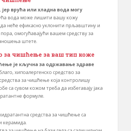
 јер врућа или хладна вода могу
ћа вода може лишити вашу кожу
жда неће ефикасно уклонити прљавштину и
пора, омогућавајући вашем средству за
наношења штете.
во за чишћење за ваш тип коже
ћење је кључна за одржавање здраве
благо, хипоалергенско средство за
 средства за чишћење која контролишу
обе са сувом кожом треба да избегавају јака
дратантне формуле.
 хидратантна средства за чишћење са
и керамида.
тва за чишћење на бази гела са салицилном