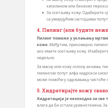
киселином или бензоил перокси
За осетљиву кожу: Одаберите с
са умирујућим састојцима попут
4. Пилинг (али будите неж
Пилинг помаже у уклањању мртви
коже.
Међутим, прекомерно пилинго
ако имате осетљиву кожу. Изаберите 
недељно.
За масну или кожу склону акнама, п
пилингом попут алфа хидрокси кисел
може помоћи у одржавању чистоће п
5. Хидратирајте кожу свак
Хидратација је неопходна за све 
влага да би остала уравнотежена. За 