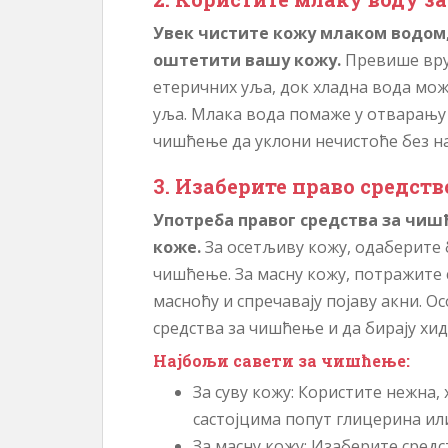
Увек чистите кожу млаком водом,
оштетити вашу кожу.
Превише вру
етеричних уља, док хладна вода мо
уља. Млака вода помаже у отварању 
чишћење да уклони нечистоће без 
3. Изаберите право средст
Употреба правог средства за чиш
коже.
За осетљиву кожу, одаберите 
чишћење. За масну кожу, потражите
масноћу и спречавају појаву акни. Ос
средства за чишћење и да бирају хи
Најбољи савети за чишћење:
За суву кожу: Користите нежна,
састојцима попут глицерина ил
За масну кожу: Изаберите средс