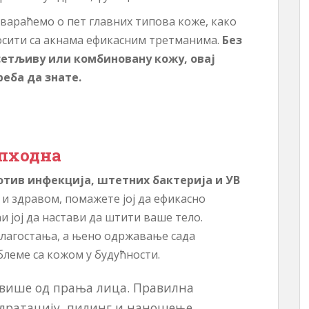
вараћемо о пет главних типова коже, како
носити са акнама ефикасним третманима.
Без
осетљиву или комбиновану кожу, овај
еба да знате.
опходна
отив инфекција, штетних бактерија и УВ
 здравом, помажете јој да ефикасно
и јој да настави да штити ваше тело.
благостања, а њено одржавање сада
блеме са кожом у будућности.
 више од прања лица. Правилна
дратацију, пилинг и наношење