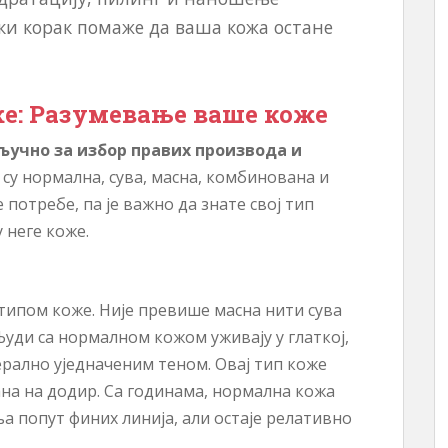
аки корак помаже да ваша кожа остане
е: Разумевање ваше коже
ључно за избор правих производа и
су нормална, сува, масна, комбинована и
потребе, па је важно да знате свој тип
 неге коже.
типом коже. Није превише масна нити сува
уди са нормалном кожом уживају у глаткој,
ерално уједначеним теном. Овај тип коже
ана на додир. Са годинама, нормална кожа
а попут финих линија, али остаје релативно