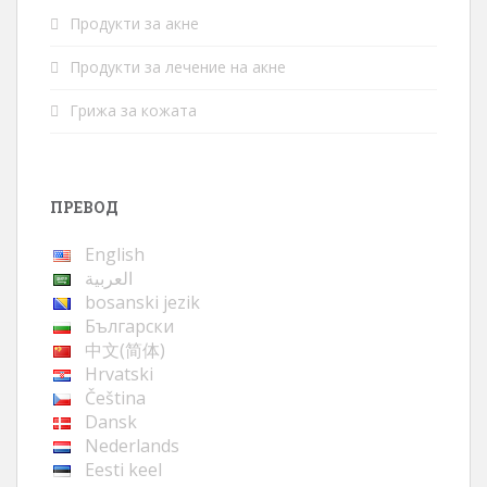
Продукти за акне
Продукти за лечение на акне
Грижа за кожата
ПРЕВОД
English
العربية
bosanski jezik
Български
中文(简体)
Hrvatski
Čeština
Dansk
Nederlands
Eesti keel