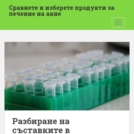
П
Сравнете и изберете продукти за
р
лечение на акне
е
ПРЕВК
м
и
н
е
т
е
к
ъ
м
о
с
н
о
в
Разбиране на
н
о
съставките в
т