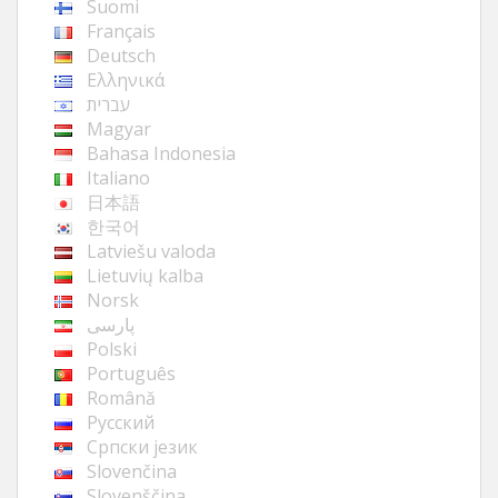
Suomi
Français
Deutsch
Ελληνικά
עברית
Magyar
Bahasa Indonesia
Italiano
日本語
한국어
Latviešu valoda
Lietuvių kalba
Norsk
پارسی
Polski
Português
Română
Русский
Cрпски језик
Slovenčina
Slovenščina