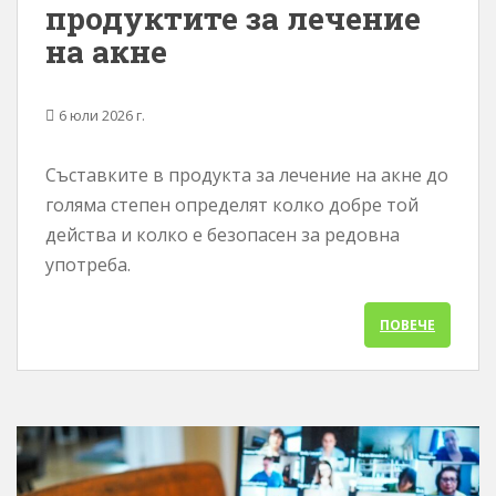
продуктите за лечение
о
на акне
с
ъ
д
6 юли 2026 г.
ъ
р
Съставките в продукта за лечение на акне до
ж
голяма степен определят колко добре той
а
н
действа и колко е безопасен за редовна
и
употреба.
е
ПОВЕЧЕ