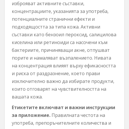
изброяват активните съставки,
концентрациите, указанията за употреба,
потенциалните странични ефекти и
подходящостта за типа кожа. Активни
съставки като бензоил пероксид, салицилова
киселина или ретиноиди са насочени към
бактериите, причиняващи акне, отпушват
порите и намаляват възпалението. Нивата
на концентрация влияят върху ефикасността
и риска от раздразнение, което прави
изключително важно да избирате продукти,
които отговарят на чувствителността на
вашата кожа.
Етикетите включват и важни инструкции
за приложение.
Правилната честота на
употреба, препоръчителните количества и