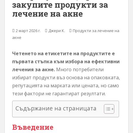
закупите продукти за
о
лечение на акне
с
ъ
д
2 март 2026 г.
Джери К.
Продукти за лечение на
ъ
акне
р
ж
Четенето на етикетите на продуктите е
а
първата стъпка към избора на ефективни
н
и
лечения за акне.
Много потребители
е
избират продукти въз основа на опаковката,
репутацията на марката или цената, но само
тези фактори не гарантират резултати.
Съдържание на страницата
Въведение