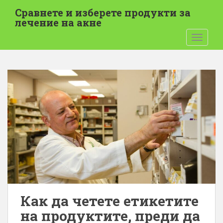
П
Сравнете и изберете продукти за
р
лечение на акне
е
ПРЕВК
м
и
н
е
т
е
к
ъ
м
о
с
н
о
в
Как да четете етикетите
н
на продуктите, преди да
о
т