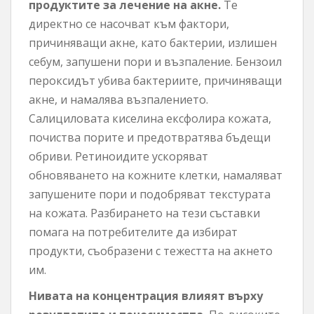
продуктите за лечение на акне.
Те
директно се насочват към фактори,
причиняващи акне, като бактерии, излишен
себум, запушени пори и възпаление. Бензоил
пероксидът убива бактериите, причиняващи
акне, и намалява възпалението.
Салициловата киселина ексфолира кожата,
почиства порите и предотвратява бъдещи
обриви. Ретиноидите ускоряват
обновяването на кожните клетки, намаляват
запушените пори и подобряват текстурата
на кожата. Разбирането на тези съставки
помага на потребителите да избират
продукти, съобразени с тежестта на акнето
им.
Нивата на концентрация влияят върху