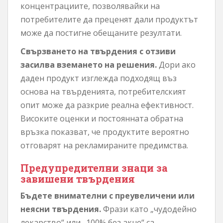
концентрациите, позволявайки на
потребителите да преценят дали продуктът
може да постигне обещаните резултати.
Свързването на твърдения с отзиви
засилва вземането на решения.
Дори ако
даден продукт изглежда подходящ въз
основа на твърденията, потребителският
опит може да разкрие реална ефективност.
Високите оценки и постоянната обратна
връзка показват, че продуктите вероятно
отговарят на рекламираните предимства.
Предупредителни знаци за
завишени твърдения
Бъдете внимателни с преувеличени или
неясни твърдения.
Фрази като „чудодейно
лекарство“ или „100% без акне“ са