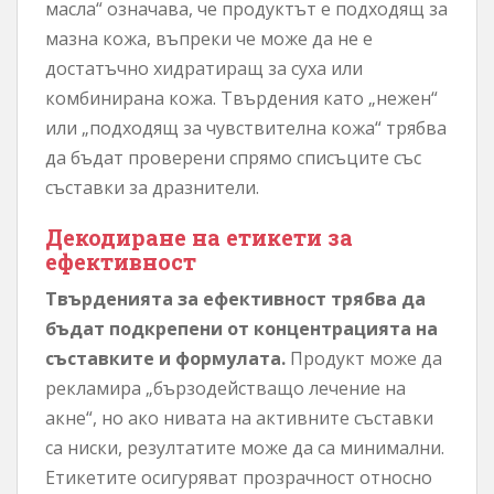
масла“ означава, че продуктът е подходящ за
мазна кожа, въпреки че може да не е
достатъчно хидратиращ за суха или
комбинирана кожа. Твърдения като „нежен“
или „подходящ за чувствителна кожа“ трябва
да бъдат проверени спрямо списъците със
съставки за дразнители.
Декодиране на етикети за
ефективност
Твърденията за ефективност трябва да
бъдат подкрепени от концентрацията на
съставките и формулата.
Продукт може да
рекламира „бързодействащо лечение на
акне“, но ако нивата на активните съставки
са ниски, резултатите може да са минимални.
Етикетите осигуряват прозрачност относно