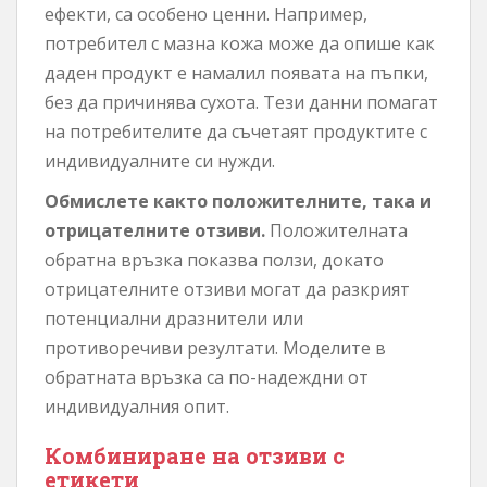
ефекти, са особено ценни. Например,
потребител с мазна кожа може да опише как
даден продукт е намалил появата на пъпки,
без да причинява сухота. Тези данни помагат
на потребителите да съчетаят продуктите с
индивидуалните си нужди.
Обмислете както положителните, така и
отрицателните отзиви.
Положителната
обратна връзка показва ползи, докато
отрицателните отзиви могат да разкрият
потенциални дразнители или
противоречиви резултати. Моделите в
обратната връзка са по-надеждни от
индивидуалния опит.
Комбиниране на отзиви с
етикети