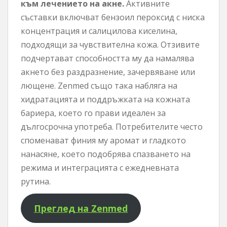
към лечението на акне.
Активните
съставки включват бензоил пероксид с ниска
концентрация и салицилова киселина,
подходящи за чувствителна кожа. Отзивите
подчертават способността му да намалява
акнето без раздразнение, зачервяване или
лющене. Zenmed също така набляга на
хидратацията и поддръжката на кожната
бариера, което го прави идеален за
дългосрочна употреба. Потребителите често
споменават финия му аромат и гладкото
нанасяне, което подобрява спазването на
режима и интеграцията с ежедневната
рутина.
Преглед на Zenmed