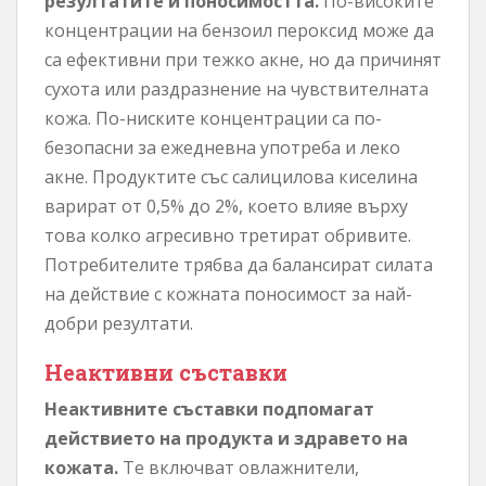
резултатите и поносимостта.
По-високите
концентрации на бензоил пероксид може да
са ефективни при тежко акне, но да причинят
сухота или раздразнение на чувствителната
кожа. По-ниските концентрации са по-
безопасни за ежедневна употреба и леко
акне. Продуктите със салицилова киселина
варират от 0,5% до 2%, което влияе върху
това колко агресивно третират обривите.
Потребителите трябва да балансират силата
на действие с кожната поносимост за най-
добри резултати.
Неактивни съставки
Неактивните съставки подпомагат
действието на продукта и здравето на
кожата.
Те включват овлажнители,