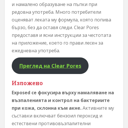
и намалено образуване на пъпки при
редовна употреба. Много потребители
оценяват леката му формула, която попива
бързо, без да оставя следи. Clear Pores
предоставя и ясни инструкции за честотата
на приложение, което го прави лесен за
ежедневна употреба.
Преглед на Clear Pores
Изложено
Exposed се фокусира върху намаляване на
възпаленията и контрол на бактериите
при кожа, склонна към акне.
Активните му
съставки включват бензоил пероксид и
естествени противовъзпалителни