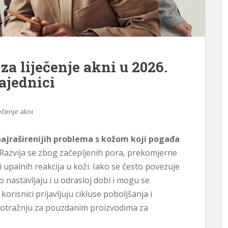
za liječenje akni u 2026.
ajednici
ječenje akni
 najraširenijih problema s kožom koji pogađa
Razvija se zbog začepljenih pora, prekomjerne
 i upalnih reakcija u koži. Iako se često povezuje
 nastavljaju i u odrasloj dobi i mogu se
orisnici prijavljuju cikluse poboljšanja i
nu potražnju za pouzdanim proizvodima za