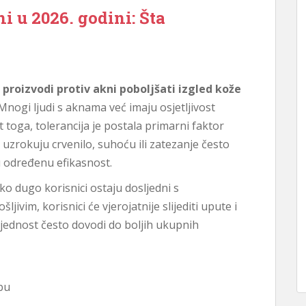
i u 2026. godini: Šta
e proizvodi protiv akni poboljšati izgled kože
nogi ljudi s aknama već imaju osjetljivost
toga, tolerancija je postala primarni faktor
 uzrokuju crvenilo, suhoću ili zatezanje često
u određenu efikasnost.
o dugo korisnici ostaju dosljedni s
ivim, korisnici će vjerojatnije slijediti upute i
sljednost često dovodi do boljih ukupnih
bu