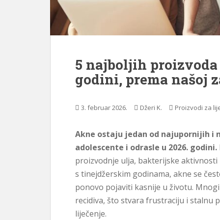
ž
a
j
5 najboljih proizvoda 
godini, prema našoj z
3. februar 2026.
Džeri K.
Proizvodi za li
Akne ostaju jedan od najupornijih i
adolescente i odrasle u 2026. godini.
proizvodnje ulja, bakterijske aktivnosti
s tinejdžerskim godinama, akne se često
ponovo pojaviti kasnije u životu. Mnogi k
recidiva, što stvara frustraciju i stal
liječenje.