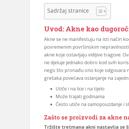
Sadržaj stranice
Uvod: Akne kao dugoroč
Akne se ne manifestuju na isti način kod
povremenim površinskim nepravilnostima
akne koje ostavljaju vidljive tragove. O
ne djeluje jednako dobro kod svih korisn
nego što pronađu ono koje odgovara nj
grešaka povećava oslanjanje na zajedni
Utiče i na lice i na tijelo
Može trajati godinama
Često utiče na samopouzdanje i sl
Zašto se proizvodi za akne na
Tržište tretmana akni nastavlja se ši