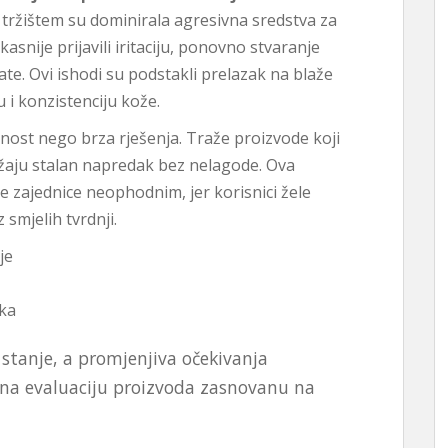
tržištem su dominirala agresivna sredstva za
kasnije prijavili iritaciju, ponovno stvaranje
e. Ovi ishodi su podstakli prelazak na blaže
 i konzistenciju kože.
ilnost nego brza rješenja. Traže proizvode koji
žaju stalan napredak bez nelagode. Ova
e zajednice neophodnim, jer korisnici žele
 smjelih tvrdnji.
je
aka
stanje, a promjenjiva očekivanja
e na evaluaciju proizvoda zasnovanu na