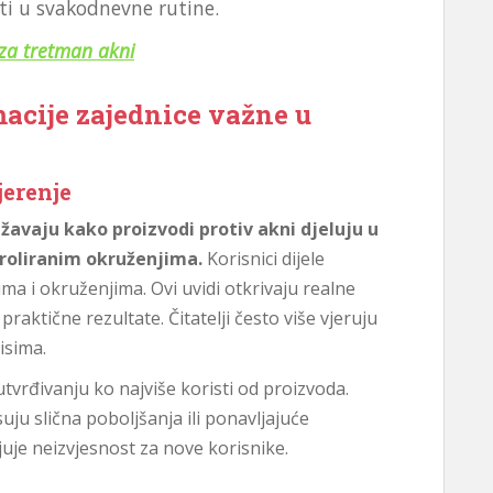
ati u svakodnevne rutine.
za tretman akni
macije zajednice važne u
jerenje
avaju kako proizvodi protiv akni djeluju u
roliranim okruženjima.
Korisnici dijele
ima i okruženjima. Ovi uvidi otkrivaju realne
raktične rezultate. Čitatelji često više vjeruju
isima.
vrđivanju ko najviše koristi od proizvoda.
suju slična poboljšanja ili ponavljajuće
je neizvjesnost za nove korisnike.