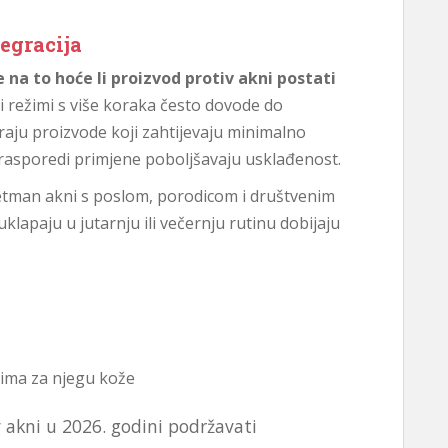
egracija
na to hoće li proizvod protiv akni postati
 režimi s više koraka često dovode do
raju proizvode koji zahtijevaju minimalno
vi rasporedi primjene poboljšavaju usklađenost.
retman akni s poslom, porodicom i društvenim
klapaju u jutarnju ili večernju rutinu dobijaju
ima za njegu kože
v akni u 2026. godini podržavati