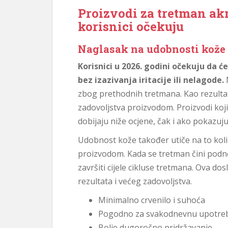
Proizvodi za tretman akn
korisnici očekuju
Naglasak na udobnosti kože
Korisnici u 2026. godini očekuju da ć
bez izazivanja iritacije ili nelagode.
M
zbog prethodnih tretmana. Kao rezultat 
zadovoljstva proizvodom. Proizvodi koji
dobijaju niže ocjene, čak i ako pokazuj
Udobnost kože također utiče na to kolik
proizvodom. Kada se tretman čini podnošlj
završiti cijele cikluse tretmana. Ova do
rezultata i većeg zadovoljstva.
Minimalno crvenilo i suhoća
Pogodno za svakodnevnu upotre
Bolje dugoročno pridržavanje