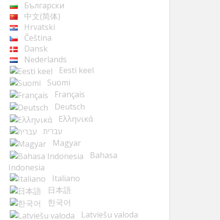
Български
中文(简体)
Hrvatski
Čeština
Dansk
Nederlands
Eesti keel
Suomi
Français
Deutsch
Ελληνικά
עברית
Magyar
Bahasa
Indonesia
Italiano
日本語
한국어
Latviešu valoda