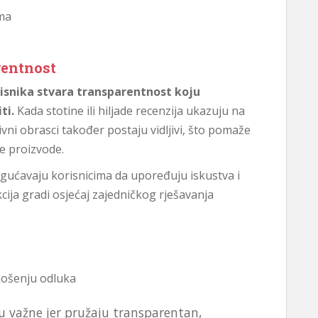
ima
rentnost
risnika stvara transparentnost koju
ti.
Kada stotine ili hiljade recenzija ukazuju na
vni obrasci također postaju vidljivi, što pomaže
e proizvode.
gućavaju korisnicima da upoređuju iskustva i
cija gradi osjećaj zajedničkog rješavanja
ošenju odluka
u važne jer pružaju transparentan,