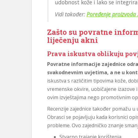
udobnost kože i lako se integrir
Vidi također:
Poređenje proizvoda 
Zašto su povratne infor
liječenju akni
Prava iskustva oblikuju pov
Povratne informacije zajednice odraž
svakodnevnim uvjetima, a ne u kont
iskustva s različitim tipovima kože, dob
vremenske okvire, uobičajene izazove i p
ovim izvještajima nego promotivnim op
Recenzije zajednice također pomažu u ut
Obrasci se pojavljuju kada korisnici opi
probleme. Ovo zajedničko znanje smanju
Stvarno trajanje korištenja