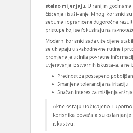
stalno mijenjaju.
U ranijim godinama, 
čišćenje i isušivanje. Mnogi korisnici su 
sebuma i ograničene dugoročne rezultat
pristupe koji se fokusiraju na ravnotežu
Moderni korisnici sada više cijene stab
se uklapaju u svakodnevne rutine i pru
promjena je učinila povratne informacij
uvjeravanje iz stvarnih iskustava, a ne iz
Prednost za postepeno poboljšan
Smanjena tolerancija na iritaciju
Snažan interes za mišljenja vršnj
Akne ostaju uobičajeno i uporno 
korisnika povećala su oslanjanj
iskustvu.