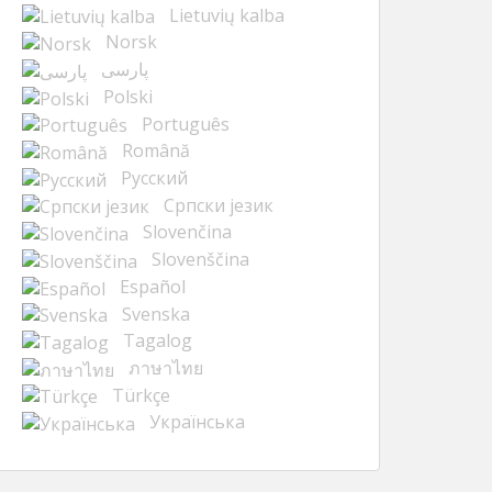
Lietuvių kalba
Norsk
پارسی
Polski
Português
Română
Русский
Cрпски језик
Slovenčina
Slovenščina
Español
Svenska
Tagalog
ภาษาไทย
Türkçe
Українська