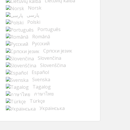
Lietuvių kalba
Norsk
پارسی
Polski
Português
Română
Русский
Cрпски језик
Slovenčina
Slovenščina
Español
Svenska
Tagalog
ภาษาไทย
Türkçe
Українська