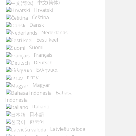
中文(简体)
Hrvatski
Čeština
Dansk
Nederlands
Eesti keel
Suomi
Français
Deutsch
Ελληνικά
עברית
Magyar
Bahasa
Indonesia
Italiano
日本語
한국어
Latviešu valoda