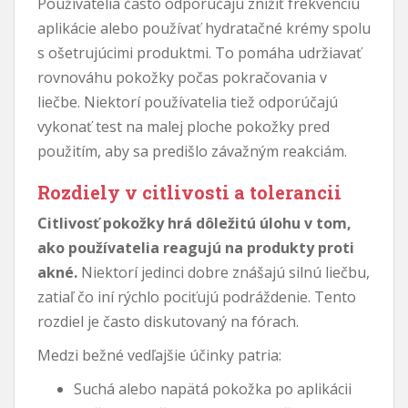
Používatelia často odporúčajú znížiť frekvenciu
aplikácie alebo používať hydratačné krémy spolu
s ošetrujúcimi produktmi. To pomáha udržiavať
rovnováhu pokožky počas pokračovania v
liečbe. Niektorí používatelia tiež odporúčajú
vykonať test na malej ploche pokožky pred
použitím, aby sa predišlo závažným reakciám.
Rozdiely v citlivosti a tolerancii
Citlivosť pokožky hrá dôležitú úlohu v tom,
ako používatelia reagujú na produkty proti
akné.
Niektorí jedinci dobre znášajú silnú liečbu,
zatiaľ čo iní rýchlo pociťujú podráždenie. Tento
rozdiel je často diskutovaný na fórach.
Medzi bežné vedľajšie účinky patria:
Suchá alebo napätá pokožka po aplikácii