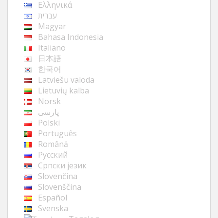
Ελληνικά
עברית
Magyar
Bahasa Indonesia
Italiano
日本語
한국어
Latviešu valoda
Lietuvių kalba
Norsk
پارسی
Polski
Português
Română
Русский
Cрпски језик
Slovenčina
Slovenščina
Español
Svenska