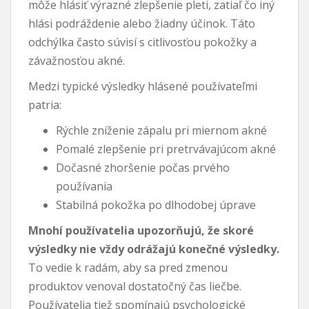
môže hlásiť výrazné zlepšenie pleti, zatiaľ čo iný
hlási podráždenie alebo žiadny účinok. Táto
odchýlka často súvisí s citlivosťou pokožky a
závažnosťou akné.
Medzi typické výsledky hlásené používateľmi
patria:
Rýchle zníženie zápalu pri miernom akné
Pomalé zlepšenie pri pretrvávajúcom akné
Dočasné zhoršenie počas prvého
používania
Stabilná pokožka po dlhodobej úprave
Mnohí používatelia upozorňujú, že skoré
výsledky nie vždy odrážajú konečné výsledky.
To vedie k radám, aby sa pred zmenou
produktov venoval dostatočný čas liečbe.
Používatelia tiež spomínajú psychologické