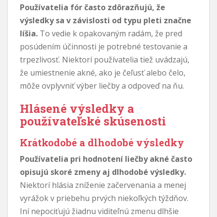
Používatelia fór často zdôrazňujú, že
výsledky sa v závislosti od typu pleti značne
líšia.
To vedie k opakovaným radám, že pred
posúdením účinnosti je potrebné testovanie a
trpezlivosť. Niektorí používatelia tiež uvádzajú,
že umiestnenie akné, ako je čeľusť alebo čelo,
môže ovplyvniť výber liečby a odpoveď na ňu.
Hlásené výsledky a
používateľské skúsenosti
Krátkodobé a dlhodobé výsledky
Používatelia pri hodnotení liečby akné často
opisujú skoré zmeny aj dlhodobé výsledky.
Niektorí hlásia zníženie začervenania a menej
vyrážok v priebehu prvých niekoľkých týždňov.
Iní nepociťujú žiadnu viditeľnú zmenu dlhšie