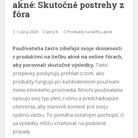
akné: Skutočné postrehy z
a
fóra
h
1. júna 2026
Jerry K.
Produkty na liečbu akné
Používatelia často zdieľajú svoje skúsenosti
s produktmi na liečbu akné na online fórach,
aby porovnali skutočné výsledky.
Tieto
príspevky poskytujú prehľad o tom, ako
produkty fungujú pri každodennom používaní
mimo klinického prostredia. Mnohí používatelia
opisujú svoj typ pleti, rutinu a predchádzajúce
ošetrenia, aby stanovili kontext pre svoju
spätnú väzbu. To pomáha ostatným pochopiť, či
sa výsledky môžu vzťahovať na podobné
prípady.