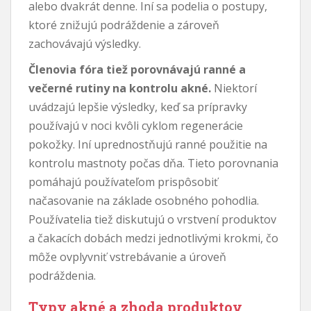
alebo dvakrát denne. Iní sa podelia o postupy,
ktoré znižujú podráždenie a zároveň
zachovávajú výsledky.
Členovia fóra tiež porovnávajú ranné a
večerné rutiny na kontrolu akné.
Niektorí
uvádzajú lepšie výsledky, keď sa prípravky
používajú v noci kvôli cyklom regenerácie
pokožky. Iní uprednostňujú ranné použitie na
kontrolu mastnoty počas dňa. Tieto porovnania
pomáhajú používateľom prispôsobiť
načasovanie na základe osobného pohodlia.
Používatelia tiež diskutujú o vrstvení produktov
a čakacích dobách medzi jednotlivými krokmi, čo
môže ovplyvniť vstrebávanie a úroveň
podráždenia.
Typy akné a zhoda produktov