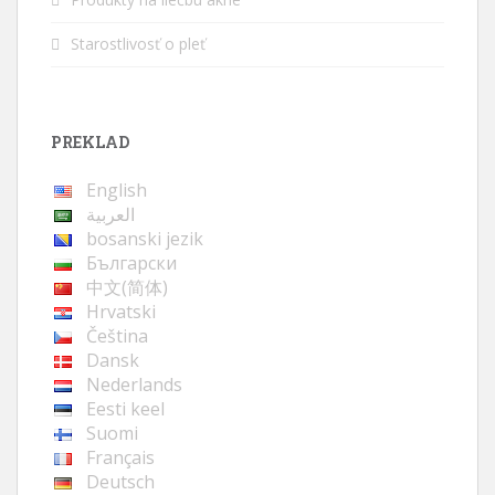
Starostlivosť o pleť
PREKLAD
English
العربية
bosanski jezik
Български
中文(简体)
Hrvatski
Čeština
Dansk
Nederlands
Eesti keel
Suomi
Français
Deutsch