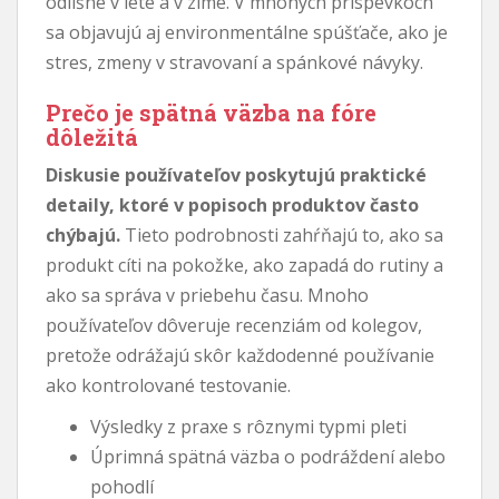
odlišne v lete a v zime. V mnohých príspevkoch
sa objavujú aj environmentálne spúšťače, ako je
stres, zmeny v stravovaní a spánkové návyky.
Prečo je spätná väzba na fóre
dôležitá
Diskusie používateľov poskytujú praktické
detaily, ktoré v popisoch produktov často
chýbajú.
Tieto podrobnosti zahŕňajú to, ako sa
produkt cíti na pokožke, ako zapadá do rutiny a
ako sa správa v priebehu času. Mnoho
používateľov dôveruje recenziám od kolegov,
pretože odrážajú skôr každodenné používanie
ako kontrolované testovanie.
Výsledky z praxe s rôznymi typmi pleti
Úprimná spätná väzba o podráždení alebo
pohodlí