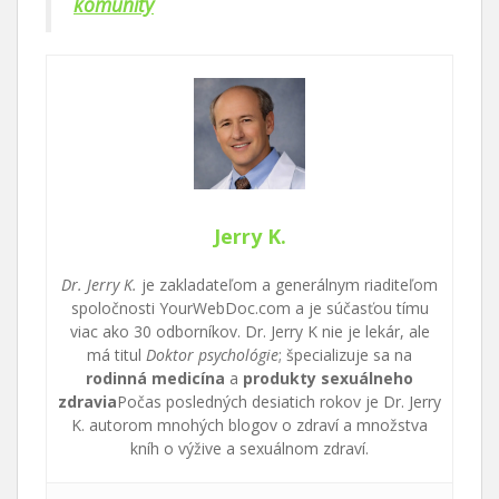
komunity
Jerry K.
Dr. Jerry K.
je zakladateľom a generálnym riaditeľom
spoločnosti YourWebDoc.com a je súčasťou tímu
viac ako 30 odborníkov. Dr. Jerry K nie je lekár, ale
má titul
Doktor psychológie
; špecializuje sa na
rodinná medicína
a
produkty sexuálneho
zdravia
Počas posledných desiatich rokov je Dr. Jerry
K. autorom mnohých blogov o zdraví a množstva
kníh o výžive a sexuálnom zdraví.