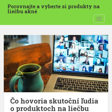
P
Porovnajte a vyberte si produkty na
r
liečbu akné
e
PREPNÚ
s
k
o
č
i
ť
n
a
h
l
a
v
n
ý
Čo hovoria skutoční ľudia
o
o produktoch na liečbu
b
s