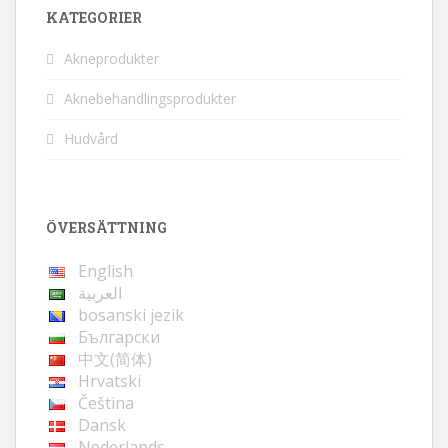
KATEGORIER
Akneprodukter
Aknebehandlingsprodukter
Hudvård
ÖVERSÄTTNING
English
العربية
bosanski jezik
Български
中文(简体)
Hrvatski
Čeština
Dansk
Nederlands