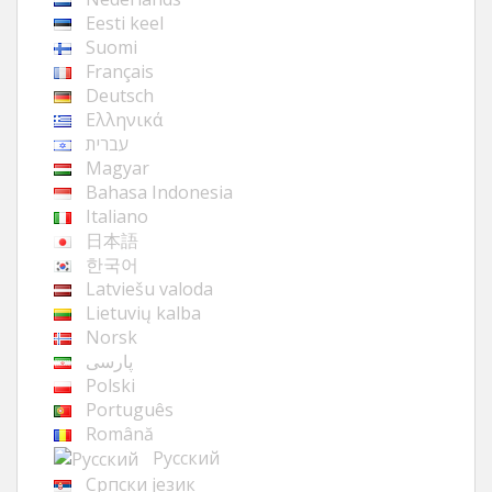
Eesti keel
Suomi
Français
Deutsch
Ελληνικά
עברית
Magyar
Bahasa Indonesia
Italiano
日本語
한국어
Latviešu valoda
Lietuvių kalba
Norsk
پارسی
Polski
Português
Română
Русский
Cрпски језик