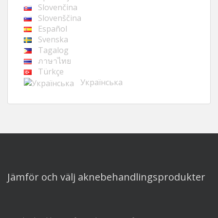
Slovenčina
Slovenščina
Español
Svenska
Tagalog
ภาษาไทย
Türkçe
Українська
Jämför och välj aknebehandlingsprodukter