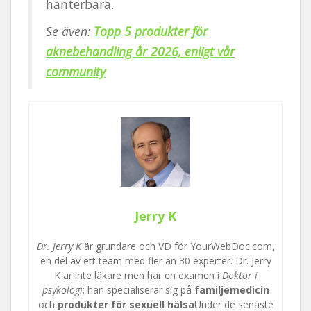
hanterbara.
Se även:
Topp 5 produkter för
aknebehandling år 2026, enligt vår
community
Jerry K
Dr. Jerry K
är grundare och VD för YourWebDoc.com,
en del av ett team med fler än 30 experter. Dr. Jerry
K är inte läkare men har en examen i
Doktor i
psykologi
; han specialiserar sig på
familjemedicin
och
produkter för sexuell hälsa
Under de senaste