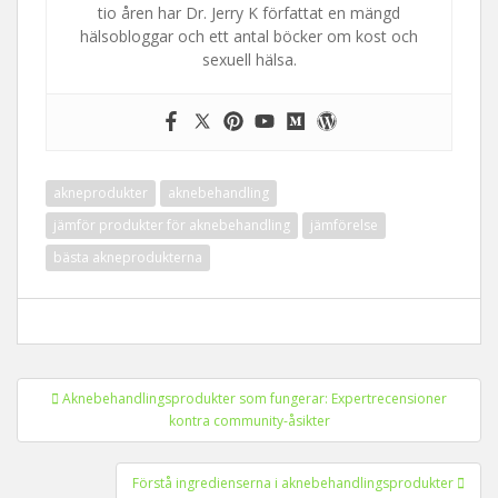
tio åren har Dr. Jerry K författat en mängd
hälsobloggar och ett antal böcker om kost och
sexuell hälsa.
akneprodukter
aknebehandling
jämför produkter för aknebehandling
jämförelse
bästa akneprodukterna
Inläggsnavigering
Aknebehandlingsprodukter som fungerar: Expertrecensioner
kontra community-åsikter
Förstå ingredienserna i aknebehandlingsprodukter