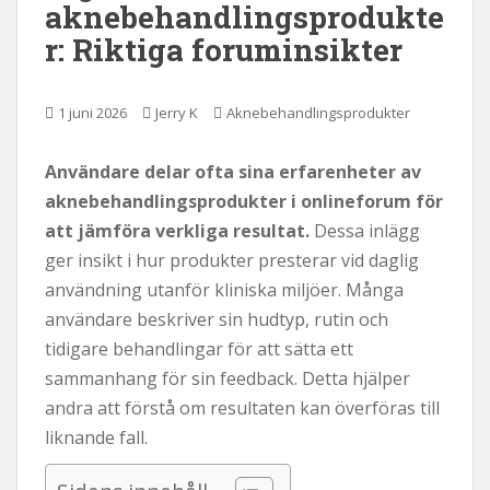
aknebehandlingsprodukte
l
r: Riktiga foruminsikter
l
1 juni 2026
Jerry K
Aknebehandlingsprodukter
Användare delar ofta sina erfarenheter av
aknebehandlingsprodukter i onlineforum för
att jämföra verkliga resultat.
Dessa inlägg
ger insikt i hur produkter presterar vid daglig
användning utanför kliniska miljöer. Många
användare beskriver sin hudtyp, rutin och
tidigare behandlingar för att sätta ett
sammanhang för sin feedback. Detta hjälper
andra att förstå om resultaten kan överföras till
liknande fall.