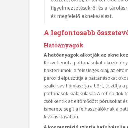
figyelmeztetésekről és a tárolás
és megfelelő aknekezelést.
A legfontosabb összetev
Hatóanyagok
A hatóanyagok alkotják az akne kez
Közvetlenül a pattanásokat okozó tény
baktériumok, a felesleges olaj, az eltö
peroxid elpusztítja a pattanásokat oko
szalicilsav hámlasztja a bőrt, tisztítj
pattanások kialakulását. A retinoidok f
csökkentik az eltömődött pórusokat és j
ismerete segít a felhasználóknak a pa
kiválasztásában.
A koncentráció szintje befolyásolja