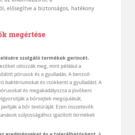
ról, elősegítve a biztonságos, hatékony
ők megértése
elésére szolgáló termékek gerincét.
ezőket célozzák meg, mint például a
mődött pórusok és a gyulladás. A benzoil-
zó baktériumokat és csökkenti a gyulladást. A
a a pórusokat és megakadályozza a jövőbeni
elgyorsítják a bőrsejtek megújulását,
avítják a bőr textúráját. Ezen összetevők
ttanások súlyosságához igazított termékek
 az eredményeket és a tolerálhatóságot.
A