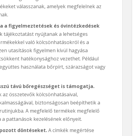
ékeket válasszanak, amelyek megfelelnek az
nak.
ja a figyelmeztetések és óvintézkedések
k tájékoztatást nyújtanak a lehetséges
termékekkel való kölcsönhatásokról és a
zen utasítások figyelmen kívül hagyása
sökkent hatékonysághoz vezethet. Például
gyüttes használata bőrpírt, szárazságot vagy
sszú távú bőregészséget is támogatja.
k az összetevők kölcsönhatásaival,
alkalmasságával, biztonságosan beépíthetik a
rutinjukba. A megfelelő termékek megfelelő
 a pattanások kezelésének előnyeit.
pozott döntéseket.
A címkék megértése