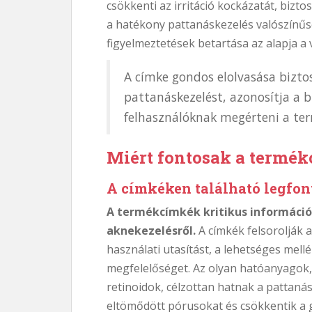
csökkenti az irritáció kockázatát, biztos
a hatékony pattanáskezelés valószínűsé
figyelmeztetések betartása az alapja 
A címke gondos elolvasása bizto
pattanáskezelést, azonosítja a b
felhasználóknak megérteni a ter
Miért fontosak a termé
A címkéken található legfo
A termékcímkék kritikus információ
aknekezelésről.
A címkék felsorolják 
használati utasítást, a lehetséges mel
megfelelőséget. Az olyan hatóanyagok, m
retinoidok, célzottan hatnak a pattaná
eltömődött pórusokat és csökkentik a g