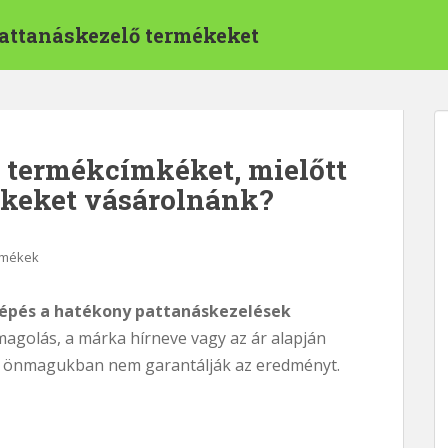
pattanáskezelő termékeket
 termékcímkéket, mielőtt
ékeket vásárolnánk?
rmékek
lépés a hatékony pattanáskezelések
agolás, a márka hírneve vagy az ár alapján
ők önmagukban nem garantálják az eredményt.