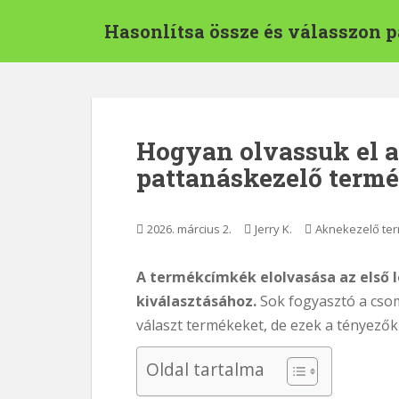
U
Hasonlítsa össze és válasszon 
g
r
á
s
a
f
Hogyan olvassuk el a
ő
pattanáskezelő term
t
a
r
2026. március 2.
Jerry K.
Aknekezelő te
t
a
l
A termékcímkék elolvasása az első 
o
kiválasztásához.
Sok fogyasztó a csom
m
választ termékeket, de ezek a tényez
r
a
Oldal tartalma