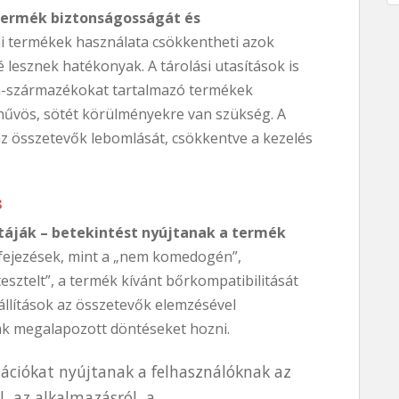
 termék biztonságosságát és
eni termékek használata csökkentheti azok
 lesznek hatékonyak. A tárolási utasítások is
in-származékokat tartalmazó termékek
hűvös, sötét körülményekre van szükség. A
az összetevők lebomlását, csökkentve a kezelés
s
táják – betekintést nyújtanak a termék
ifejezések, mint a „nem komedogén”,
esztelt”, a termék kívánt bőrkompatibilitását
 állítások az összetevők elemzésével
ak megalapozott döntéseket hozni.
ációkat nyújtanak a felhasználóknak az
l, az alkalmazásról, a