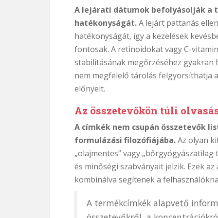
A lejárati dátumok befolyásolják a
hatékonyságát.
A lejárt pattanás ell
hatékonyságát, így a kezelések kevésbé
fontosak. A retinoidokat vagy C-vitam
stabilitásának megőrzéséhez gyakran 
nem megfelelő tárolás felgyorsíthatja 
előnyeit.
Az összetevőkön túli olvasá
A címkék nem csupán összetevők lis
formulázási filozófiájába.
Az olyan k
„olajmentes” vagy „bőrgyógyászatilag t
és minőségi szabványait jelzik. Ezek az
kombinálva segítenek a felhasználókn
A termékcímkék alapvető inform
összetevőkről, a koncentrációkró