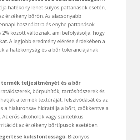
ja hatékony lehet súlyos pattanások esetén,
 az érzékeny bőrön. Az alacsonyabb
nnapi használatra és enyhe pattanások
s 2% között változnak, ami befolyásolja, hogy
okat. A legjobb eredmény elérése érdekében a
iuk a hatékonyság és a bőr toleranciájának
 termék teljesítményét és a bőr
ratálószerek, bőrpuhítók, tartósítószerek és
lhatják a termék textúráját, felszívódását és az
n és a hialuronsav hidratálja a bőrt, csökkentve a
 Az erős alkoholok vagy szintetikus
irritációt az érzékeny bőrtípusok esetében.
egértése kulcsfontosságú.
Bizonyos