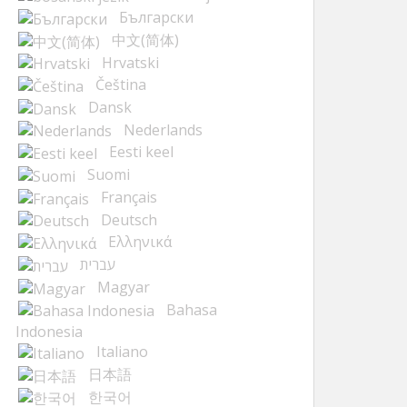
Български
中文(简体)
Hrvatski
Čeština
Dansk
Nederlands
Eesti keel
Suomi
Français
Deutsch
Ελληνικά
עברית
Magyar
Bahasa
Indonesia
Italiano
日本語
한국어