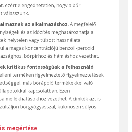
át, ezért elengedhetetlen, hogy a bőr
 válasszunk.
rtalmaznak az alkalmazáshoz.
A megfelelő
nyiségek és az időzítés meghatározhatja a
ek helytelen vagy túlzott használata
ául a magas koncentrációjú benzoil-peroxid
árazsághoz, bőrpírhoz és hámláshoz vezethet.
ek kritikus fontosságúak a felhasználó
elleni terméken figyelmeztető figyelmeztetések
ettséggel, más bőrápoló termékekkel való
llapotokkal kapcsolatban. Ezen
sa mellékhatásokhoz vezethet. A címkék azt is
nzultáljon bőrgyógyásszal, különösen súlyos
lás megértése