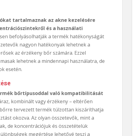
ókat tartalmaznak az akne kezelésére
entrációszintekről és a használati
ősen befolyásolhatják a termék hatékonyságát
sszetevők nagyon hatékonyak lehetnek a
erősek az érzékeny bőr számára. Ezzel
masak lehetnek a mindennapi használatra, de
ok esetén.
tése
ermék bőrtípusoddal való kompatibilitását
áraz, kombinált vagy érzékeny – eltérően
bőrre tervezett termék túlzottan kiszáríthatja
sztást okozva. Az olyan összetevők, mint a
riak, de koncentrációjuk és összetételük
különbségek megértése lehetővé teszi a