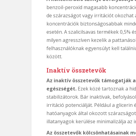
benzoil-peroxid magasabb koncentráció
de szárazságot vagy irritációt okozhat
koncentrációk biztonságosabbak minde
esetén. A szalicilsavas termékek 0,5% é
milyen agresszíven kezelik a pattanás
felhasználóknak egyensúlyt kell találn
között.
Inaktív összetevők
Az inaktív összetevők támogatják a
egészségét.
Ezek közé tartoznak a hid
stabilizátorok. Bár inaktívak, befolyáso
irritáció potenciálját. Például a gliceri
hatóanyagok által okozott szárazságot.
illatanyagok kerülése minimalizálja az 
Az összetevők kölcsönhatásainak m