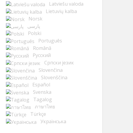
Latviešu valoda
Lietuvių kalba
Norsk
پارسی
Polski
Português
Română
Русский
Cрпски језик
Slovenčina
Slovenščina
Español
Svenska
Tagalog
ภาษาไทย
Türkçe
Українська