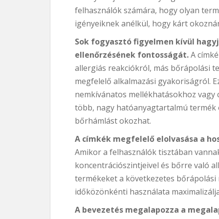
felhasználók számára, hogy olyan term
igényeiknek anélkül, hogy kárt okozná
Sok fogyasztó figyelmen kívül hagy
ellenőrzésének fontosságát.
A címké
allergiás reakciókról, más bőrápolási 
megfelelő alkalmazási gyakoriságról. E
nemkívánatos mellékhatásokhoz vagy c
több, nagy hatóanyagtartalmú termék e
bőrhámlást okozhat.
A címkék megfelelő elolvasása a ho
Amikor a felhasználók tisztában vanna
koncentrációszintjeivel és bőrre való 
termékeket a következetes bőrápolási 
időközönkénti használata maximalizálja
A bevezetés megalapozza a megala