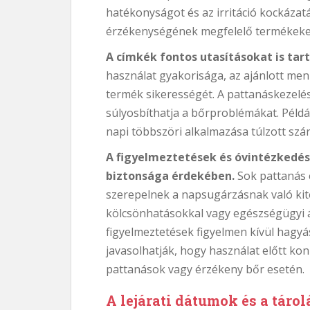
hatékonyságot és az irritáció kockázat
érzékenységének megfelelő termékeket
A címkék fontos utasításokat is ta
használat gyakorisága, az ajánlott men
termék sikerességét. A pattanáskezelés
súlyosbíthatja a bőrproblémákat. Péld
napi többszöri alkalmazása túlzott sz
A figyelmeztetések és óvintézkedés
biztonsága érdekében.
Sok pattanás 
szerepelnek a napsugárzásnak való kit
kölcsönhatásokkal vagy egészségügyi á
figyelmeztetések figyelmen kívül hagyá
javasolhatják, hogy használat előtt ko
pattanások vagy érzékeny bőr esetén.
A lejárati dátumok és a táro