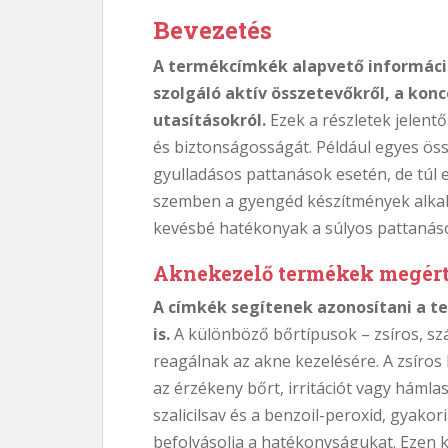
Bevezetés
A termékcímkék alapvető informáci
szolgáló aktív összetevőkről, a konc
utasításokról.
Ezek a részletek jelent
és biztonságosságát. Például egyes ö
gyulladásos pattanások esetén, de túl 
szemben a gyengéd készítmények alkal
kevésbé hatékonyak a súlyos pattanás
Aknekezelő termékek megér
A címkék segítenek azonosítani a t
is.
A különböző bőrtípusok – zsíros, sz
reagálnak az akne kezelésére. A zsíros 
az érzékeny bőrt, irritációt vagy hámla
szalicilsav és a benzoil-peroxid, gyako
befolyásolja a hatékonyságukat. Ezen 