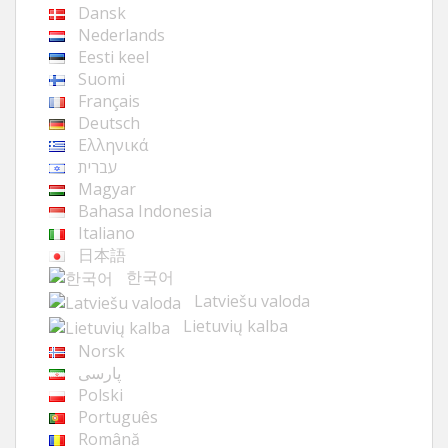
Dansk
Nederlands
Eesti keel
Suomi
Français
Deutsch
Ελληνικά
עברית
Magyar
Bahasa Indonesia
Italiano
日本語
한국어
Latviešu valoda
Lietuvių kalba
Norsk
پارسی
Polski
Português
Română