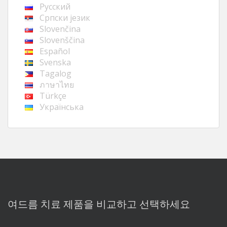
Русский
Cрпски језик
Slovenčina
Slovenščina
Español
Svenska
Tagalog
ภาษาไทย
Türkçe
Українська
여드름 치료 제품을 비교하고 선택하세요