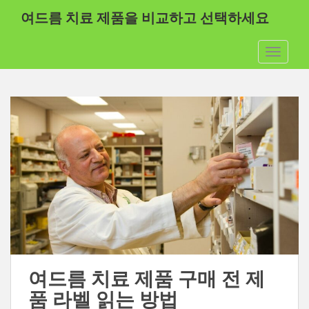
본
여드름 치료 제품을 비교하고 선택하세요
문
으
탐색 메
로
바
로
가
기
여드름 치료 제품 구매 전 제
품 라벨 읽는 방법