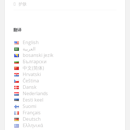
护肤
翻译
English
العربية
bosanski jezik
Български
中文(简体)
Hrvatski
Čeština
Dansk
Nederlands
Eesti keel
Suomi
Français
Deutsch
Ελληνικά