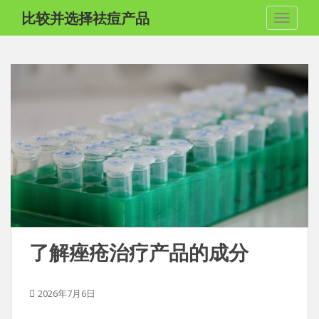
跳
比较并选择祛痘产品
切换导
至
内
容
了解痤疮治疗产品的成分
2026年7月6日