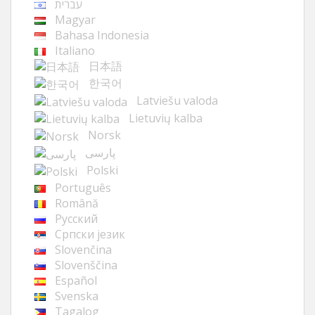
עברית
Magyar
Bahasa Indonesia
Italiano
日本語
한국어
Latviešu valoda
Lietuvių kalba
Norsk
پارسی
Polski
Português
Română
Русский
Cрпски језик
Slovenčina
Slovenščina
Español
Svenska
Tagalog